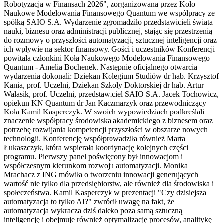
Robotyzacja w Finansach 2026", zorganizowana przez Koło
Naukowe Modelowania Finansowego Quantum we współpracy ze
spółką SAIO S.A. Wydarzenie zgromadziło przedstawicieli świata
nauki, biznesu oraz administracji publicznej, stając się przestrzenią
do rozmowy o przyszłości automatyzacji, sztucznej inteligencji oraz
ich wpływie na sektor finansowy. Gości i uczestników Konferencji
powitała członkini Koła Naukowego Modelowania Finansowego
Quantum - Amelia Bochenek. Następnie oficjalnego otwarcia
wydarzenia dokonali: Dziekan Kolegium Studiów dr hab. Krzysztof
Kania, prof. Uczelni, Dziekan Szkoły Doktorskiej dr hab. Artur
Walasik, prof. Uczelni, przedstawiciel SAIO S.A. Jacek Tochowicz,
opiekun KN Quantum dr Jan Kaczmarzyk oraz przewodniczący
Koła Kamil Kasperczyk. W swoich wypowiedziach podkreślali
znaczenie współpracy środowiska akademickiego z biznesem oraz
potrzebę rozwijania kompetencji przyszłości w obszarze nowych
technologii. Konferencję współprowadziła również Marta
Łukaszczyk, która wspierała koordynację kolejnych części
programu. Pierwszy panel poświęcony był innowacjom i
współczesnym kierunkom rozwoju automatyzacji. Monika
Mrachacz z ING mówiła o tworzeniu innowacji generujących
wartość nie tylko dla przedsiębiorstw, ale również dla środowiska i
społeczeństwa. Kamil Kasperczyk w prezentacji "Czy dzisiejsza
automatyzacja to tylko AI?" zwrócił uwagę na fakt, że
automatyzacja wykracza dziś daleko poza samą sztuczną
inteligencję i obejmuje również optymalizację procesów, analitykę