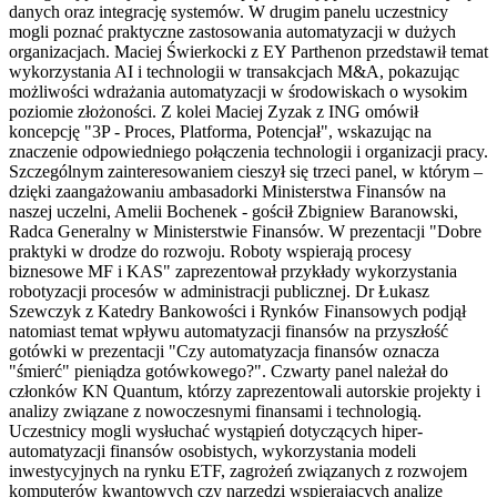
danych oraz integrację systemów. W drugim panelu uczestnicy
mogli poznać praktyczne zastosowania automatyzacji w dużych
organizacjach. Maciej Świerkocki z EY Parthenon przedstawił temat
wykorzystania AI i technologii w transakcjach M&A, pokazując
możliwości wdrażania automatyzacji w środowiskach o wysokim
poziomie złożoności. Z kolei Maciej Zyzak z ING omówił
koncepcję "3P - Proces, Platforma, Potencjał", wskazując na
znaczenie odpowiedniego połączenia technologii i organizacji pracy.
Szczególnym zainteresowaniem cieszył się trzeci panel, w którym –
dzięki zaangażowaniu ambasadorki Ministerstwa Finansów na
naszej uczelni, Amelii Bochenek - gościł Zbigniew Baranowski,
Radca Generalny w Ministerstwie Finansów. W prezentacji "Dobre
praktyki w drodze do rozwoju. Roboty wspierają procesy
biznesowe MF i KAS" zaprezentował przykłady wykorzystania
robotyzacji procesów w administracji publicznej. Dr Łukasz
Szewczyk z Katedry Bankowości i Rynków Finansowych podjął
natomiast temat wpływu automatyzacji finansów na przyszłość
gotówki w prezentacji "Czy automatyzacja finansów oznacza
"śmierć" pieniądza gotówkowego?". Czwarty panel należał do
członków KN Quantum, którzy zaprezentowali autorskie projekty i
analizy związane z nowoczesnymi finansami i technologią.
Uczestnicy mogli wysłuchać wystąpień dotyczących hiper-
automatyzacji finansów osobistych, wykorzystania modeli
inwestycyjnych na rynku ETF, zagrożeń związanych z rozwojem
komputerów kwantowych czy narzędzi wspierających analizę