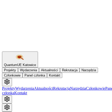
Quantum
UE Katowice
Projekty
Wydarzenia
Aktualności
Rekrutacja
Narzędzia
Przejdź do głównej treści
Członkowie
Panel członka
Kontakt
Projekty
Wydarzenia
Aktualności
Rekrutacja
Narzędzia
Członkowie
Pan
członka
Kontakt