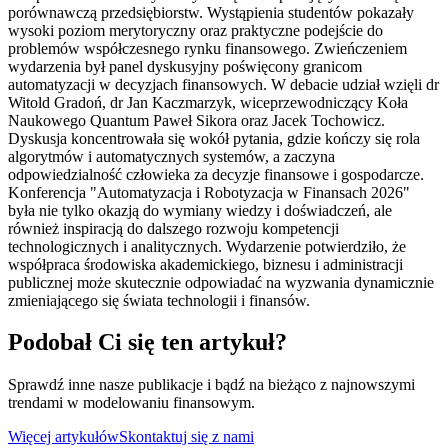
porównawczą przedsiębiorstw. Wystąpienia studentów pokazały
wysoki poziom merytoryczny oraz praktyczne podejście do
problemów współczesnego rynku finansowego. Zwieńczeniem
wydarzenia był panel dyskusyjny poświęcony granicom
automatyzacji w decyzjach finansowych. W debacie udział wzięli dr
Witold Gradoń, dr Jan Kaczmarzyk, wiceprzewodniczący Koła
Naukowego Quantum Paweł Sikora oraz Jacek Tochowicz.
Dyskusja koncentrowała się wokół pytania, gdzie kończy się rola
algorytmów i automatycznych systemów, a zaczyna
odpowiedzialność człowieka za decyzje finansowe i gospodarcze.
Konferencja "Automatyzacja i Robotyzacja w Finansach 2026"
była nie tylko okazją do wymiany wiedzy i doświadczeń, ale
również inspiracją do dalszego rozwoju kompetencji
technologicznych i analitycznych. Wydarzenie potwierdziło, że
współpraca środowiska akademickiego, biznesu i administracji
publicznej może skutecznie odpowiadać na wyzwania dynamicznie
zmieniającego się świata technologii i finansów.
Podobał Ci się ten artykuł?
Sprawdź inne nasze publikacje i bądź na bieżąco z najnowszymi
trendami w modelowaniu finansowym.
Więcej artykułów
Skontaktuj się z nami